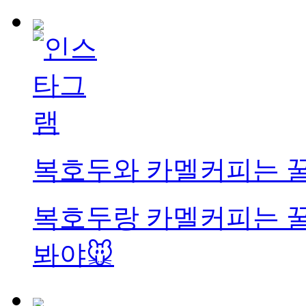
복호두와 카멜커피는 
복호두랑 카멜커피는 꿀
봐야🐭